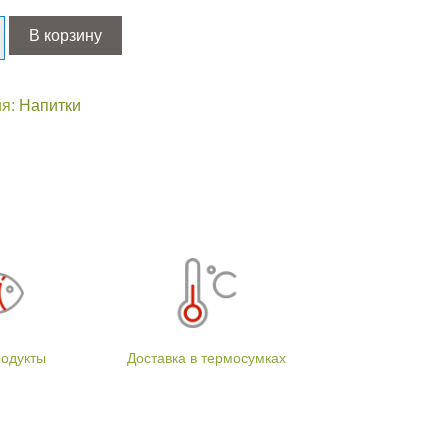
ство
В корзину
ия:
Напитки
родукты
Доставка в термосумках