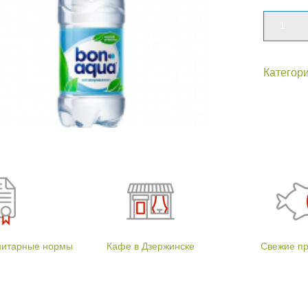
Количе
Категор
нитарные нормы
Кафе в Дзержинске
Свежие п