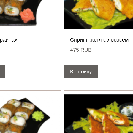
краина»
Спринг ролл с лососем
475
RUB
В корзину