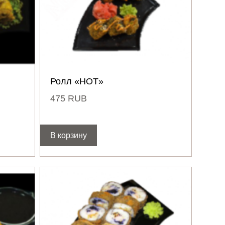
Ролл «HOT»
475
RUB
В корзину