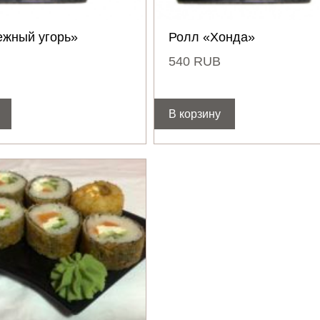
ежный угорь»
Ролл «Хонда»
540
RUB
В корзину