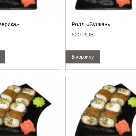
мерика»
Ролл «Вулкан»
520
RUB
В корзину