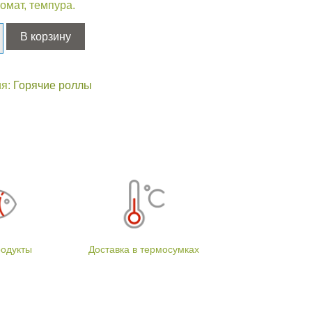
томат, темпура.
ство
В корзину
ия:
Горячие роллы
родукты
Доставка в термосумках