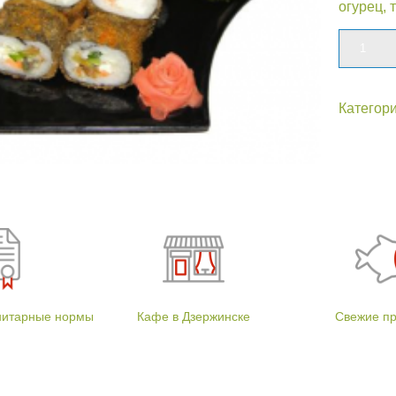
огурец, 
Количе
Категор
нитарные нормы
Кафе в Дзержинске
Свежие п