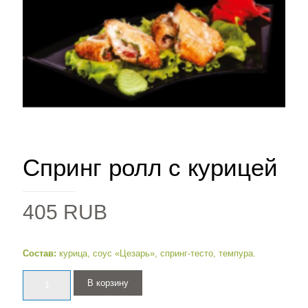
Спринг ролл с курицей
405
RUB
Состав:
курица, соус «Цезарь», спринг-тесто, темпура.
Количество
В корзину